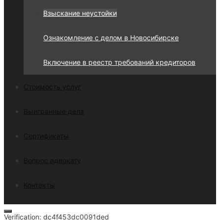
Взыскание неустойки
Ознакомление с делом в Новосибирске
Включение в реестр требований кредиторов
Стоимость услуг
Выигранные дела
Сертификаты
Вопрос адвокату
Контакты
Закрыть
Verification: dc4f453dc0091ded