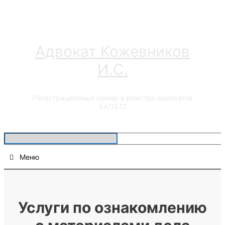
Перейти
к
содержимому
Адвокат Кожевников
И.С.
Регистрационный номер в реестре адвокатов
54/1572
Меню
Услуги по ознакомлению