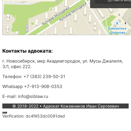
Контакты адвоката:
г. Новосибирск, мкр Академгородок, ул. Мусы Джалиля,
3/1, офис 222.
Телефон: +7 (383) 239-50-31
Whatsapp +7-913-908-0353
E-mail: info@siblaw.ru
© 2018-2022 • Адвокат Кожевников Иван Сергеевич
Закрыть
Verification: dc4f453dc0091ded