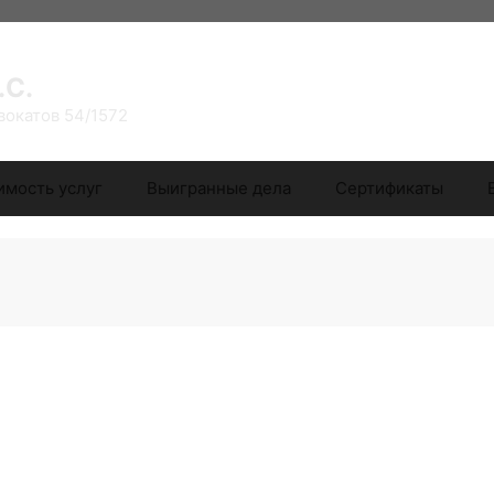
.С.
вокатов 54/1572
имость услуг
Выигранные дела
Сертификаты